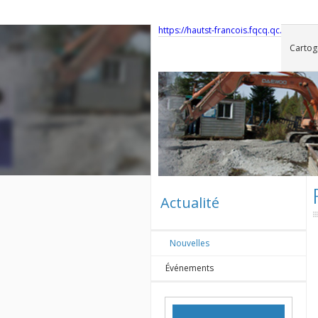
https://hautst-francois.fqcq.qc.ca/ass
Cartog
Actualité
Nouvelles
Événements