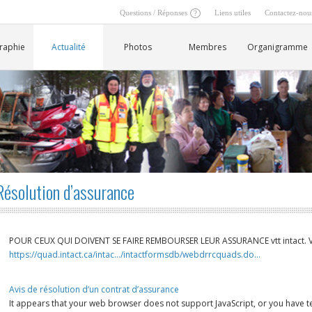
Questions / Réponses
Liens utiles
Contactez-nou
ets/nouveau-logo-pour-panneaux-sur-relais626-3.jpg/>
raphie
Actualité
Photos
Membres
Organigramme
Résolution d’assurance
POUR CEUX QUI DOIVENT SE FAIRE REMBOURSER LEUR ASSURANCE vtt intact. VO
https://quad.intact.ca/intac…/intactformsdb/webdrrcquads.do…
Avis de résolution d’un contrat d’assurance
It appears that your web browser does not support JavaScript, or you have te