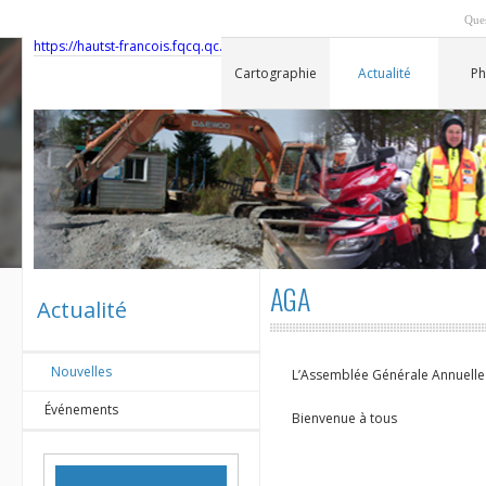
Ques
https://hautst-francois.fqcq.qc.ca/assets/nouveau-logo-pour-panneaux-su
Cartographie
Actualité
Ph
AGA
Actualité
Nouvelles
L’Assemblée Générale Annuelle 
Événements
Bienvenue à tous